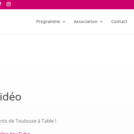
Programme
Association
Contact
vidéo
ts de Toulouse à Table !
haîne YouTube.