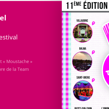
el
stival
it « Moustache »
bre de la Team