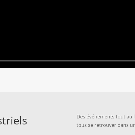
triels
Des événements tout au l
tous se retrouver dans u