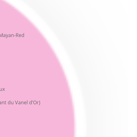
o Mayan-Red
aux
ant du Vanel d’Or)