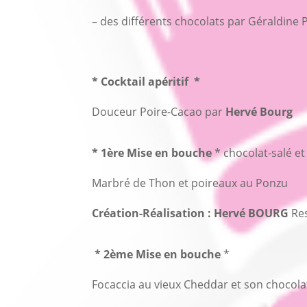
– des différents chocolats par Géraldine 
* Cocktail apéritif *
Douceur Poire-Cacao par
Hervé Bourg
* 1ère Mise en bouche
* chocolat-salé et
Marbré de Thon et poireaux au Ponzu
Création-Réalisation : Hervé BOURG
Res
* 2ème Mise en bouche
*
Focaccia au vieux Cheddar et son chocola